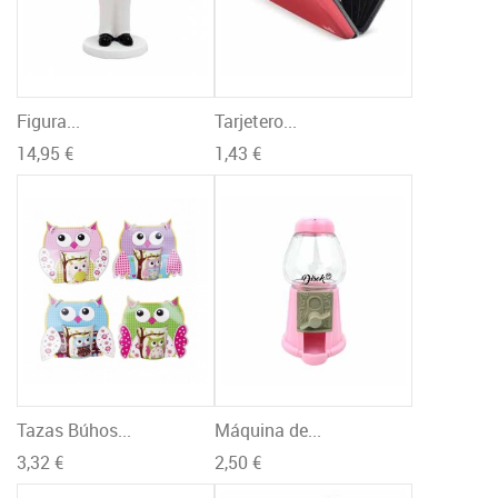
Figura...
Tarjetero...
14,95 €
1,43 €
Tazas Búhos...
Máquina de...
3,32 €
2,50 €