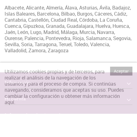
Albacete, Alicante, Almería, Álava, Asturias, Ávila, Badajoz,
Islas Baleares, Barcelona, Bilbao, Burgos, Cáceres, Cádiz,
Cantabria, Castellón, Ciudad Real, Córdoba, La Coruña,
Cuenca, Gipuzkoa, Granada, Guadalajara, Huelva, Huesca,
Jaén, León, Lugo, Madrid, Málaga, Murcia, Navarra,
Ourense, Palencia, Pontevedra, Rioja, Salamanca, Segovia,
Sevilla, Soria, Tarragona, Teruel, Toledo, Valencia,
Valladolid, Zamora, Zaragoza
Utilizamos cookies propias y de terceros, para
Aceptar
realizar el análisis de la navegación de los
Información
usuarios y para el proceso de compra. Si continúas
navegando, consideramos que aceptas su uso. Puedes
cambiar la configuración u obtener más información
Mi cuenta
aquí
.
Información sobre la tienda
Síguenos en