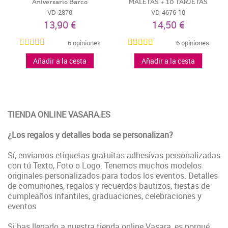
Aniversario Barco
MALETAS + 10 TARJETAS
KRAFT AVIÓN -...
VD-2870
VD-4676-10
13,90 €
14,50 €
6 opiniones
6 opiniones
Añadir a la cesta
Añadir a la cesta
TIENDA ONLINE VASARA.ES
¿Los regalos y detalles boda se personalizan?
Sí, enviamos etiquetas gratuitas adhesivas personalizadas
con tú Texto, Foto o Logo. Tenemos muchos modelos
originales personalizados para todos los eventos. Detalles
de comuniones, regalos y recuerdos bautizos, fiestas de
cumpleaños infantiles, graduaciones, celebraciones y
eventos
Si has llegado a nuestra tienda online Vasara, es porqué