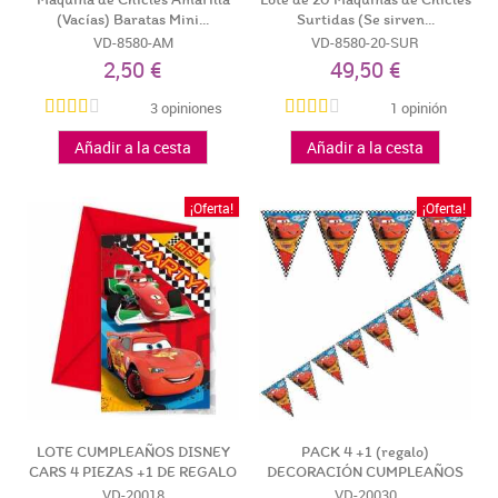
Máquina de Chicles Amarilla
Lote de 20 Máquinas de Chicles
(Vacías) Baratas Mini...
Surtidas (Se sirven...
VD-8580-AM
VD-8580-20-SUR
2,50 €
49,50 €
3 opiniones
1 opinión
Añadir a la cesta
Añadir a la cesta
¡Oferta!
¡Oferta!
LOTE CUMPLEAÑOS DISNEY
PACK 4 +1 (regalo)
CARS 4 PIEZAS +1 DE REGALO
DECORACIÓN CUMPLEAÑOS
DISNEY CARS
VD-20018
VD-20030