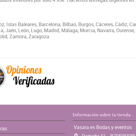
edidos inferiores por solo 4.95€. Hacemos entregas urgentes en
joz, Islas Baleares, Barcelona, Bilbao, Burgos, Cáceres, Cádiz, C
, Jaén, León, Lugo, Madrid, Málaga, Murcia, Navarra, Ourense,
adolid, Zamora, Zaragoza
Información sobre la tienda
Vasara.es Bodas y eventos
ras