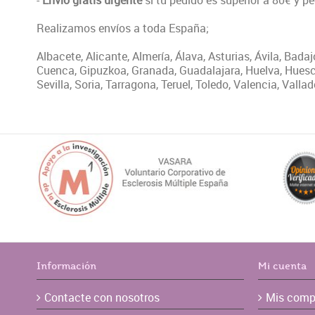
-
Envío gratis urgente
si tu pedido es superior a 80€ y p
Realizamos envíos a toda España;
Albacete, Alicante, Almería, Álava, Asturias, Ávila, Bada
Cuenca, Gipuzkoa, Granada, Guadalajara, Huelva, Huesca
Sevilla, Soria, Tarragona, Teruel, Toledo, Valencia, Vall
Información
Mi cuenta
Contacte con nosotros
Mis comp