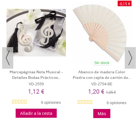
-0,15 €
Sin stock
Marcapáginas Nota Musical -
Abanico de madera Color
Detalles Bodas Prácticos...
Piedra con cajita de cartón de...
VD-2559
VD-2754-BE
1,12 €
1,20 €
1,35 €
6 opiniones
6 opiniones
Añadir a la cesta
Más