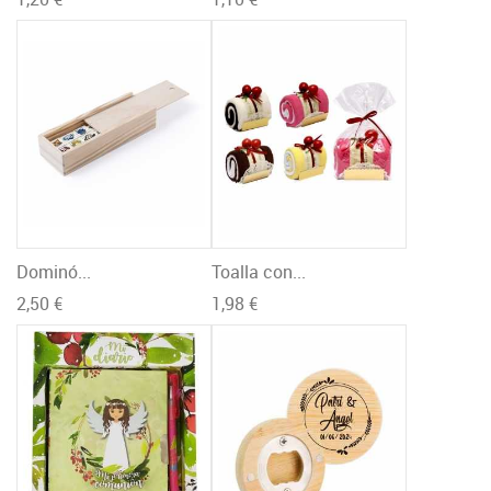
Dominó...
Toalla con...
2,50 €
1,98 €