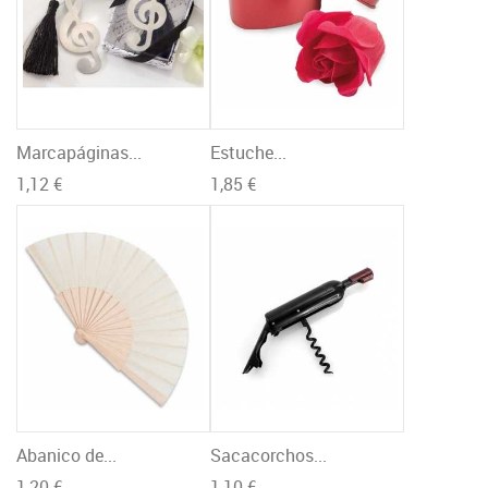
Marcapáginas...
Estuche...
1,12 €
1,85 €
Abanico de...
Sacacorchos...
1,20 €
1,10 €