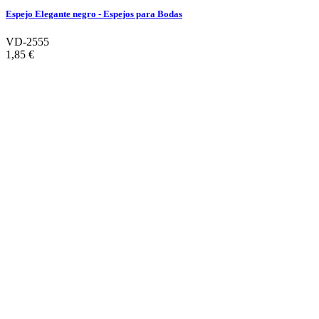
Espejo Elegante negro - Espejos para Bodas
VD-2555
1,85 €