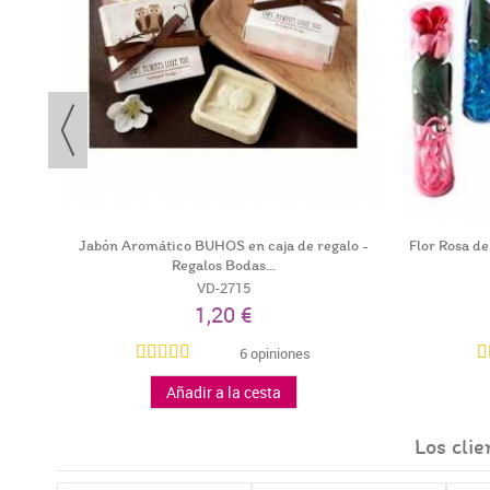
o -
Jabón Aromático BUHOS en caja de regalo -
Flor Rosa de
Regalos Bodas...
VD-2715
1,20 €
6 opiniones
Añadir a la cesta
Los cli