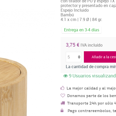
con tirador de PU y espejo 1X
protector y presentado en caja
Espejo Incluido
Bambú
4.1 x cm | 7.9 Ø | 84 gr.
Entrega en 3-4 días
3,75 €
IVA incluído
Añadir a la ces
La cantidad de compra mín
9
Usuarios visualizand
La mejor calidad y al mejo
Donamos parte de los bene
Transporte 24h por sólo 4,
Pago contrareembolso, tarj