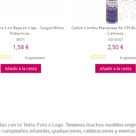
a 3 en Raya en Caja - Juegos Niños
Cañón Confeti Mariposas 40 CM Bi
Didácticos...
- Cañones...
8571
VD-9167
1,58 €
2,50 €
6 opiniones
6 opinio
Añadir a la cesta
Añadir a la cesta
adas con tú Texto, Foto o Logo. Tenemos muchos modelos origin
e cumpleaños infantiles, graduaciones, celebraciones y eventos