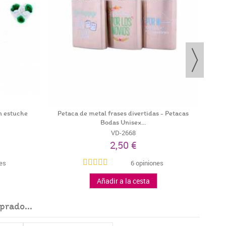
n estuche
Petaca de metal frases divertidas - Petacas
Bodas Unisex...
VD-2668
2,50 €
nes
6 opiniones
Añadir a la cesta
prado...