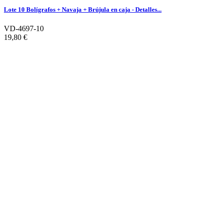
Lote 10 Bolígrafos + Navaja + Brújula en caja - Detalles...
VD-4697-10
19,80 €