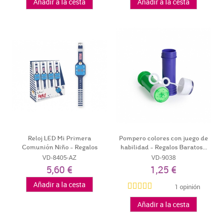
Añadir a la cesta
Añadir a la cesta
Reloj LED Mi Primera
Pompero colores con juego de
Comunión Niño - Regalos
habilidad - Regalos Baratos...
Prácticos...
VD-8405-AZ
VD-9038
5,60 €
1,25 €
Añadir a la cesta
1 opinión
Añadir a la cesta