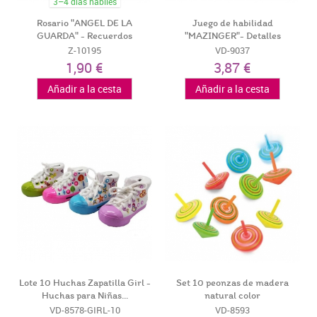
3–4 días hábiles
Rosario "ANGEL DE LA
Juego de habilidad
GUARDA" - Recuerdos
"MAZINGER"- Detalles
Comuniones...
Prácticos...
Z-10195
VD-9037
1,90 €
3,87 €
Añadir a la cesta
Añadir a la cesta
Lote 10 Huchas Zapatilla Girl -
Set 10 peonzas de madera
Huchas para Niñas...
natural color
VD-8578-GIRL-10
VD-8593