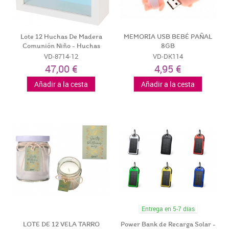
Lote 12 Huchas De Madera
MEMORIA USB BEBÉ PAÑAL
Comunión Niño - Huchas
8GB
Madera...
VD-8714-12
VD-DK114
47,00 €
4,95 €
Añadir a la cesta
Añadir a la cesta
Entrega en 5-7 días
LOTE DE 12 VELA TARRO
Power Bank de Recarga Solar -