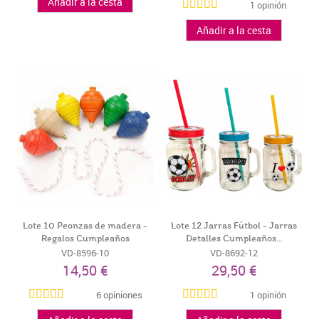
Añadir a la cesta
1 opinión
Añadir a la cesta
Lote 10 Peonzas de madera -
Lote 12 Jarras Fútbol - Jarras
Regalos Cumpleaños
Detalles Cumpleaños...
Infantiles...
VD-8596-10
VD-8692-12
14,50 €
29,50 €
6 opiniones
1 opinión