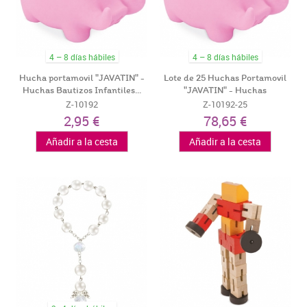
4 – 8 días hábiles
4 – 8 días hábiles
Hucha portamovil "JAVATIN" -
Lote de 25 Huchas Portamovil
Huchas Bautizos Infantiles...
"JAVATIN" - Huchas
Recuerdos...
Z-10192
Z-10192-25
2,95 €
78,65 €
Añadir a la cesta
Añadir a la cesta