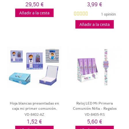
29,50 €
3,99 €
Añadir a la cesta
1 opinión
Añadir a la cesta
Hoja blancas presentadas en
Reloj LED Mi Primera
caja mi primer comunión.
Comunión Niña - Regalos
Prácticos...
VD-8402-AZ
VD-8405-RS
1,52 €
5,60 €