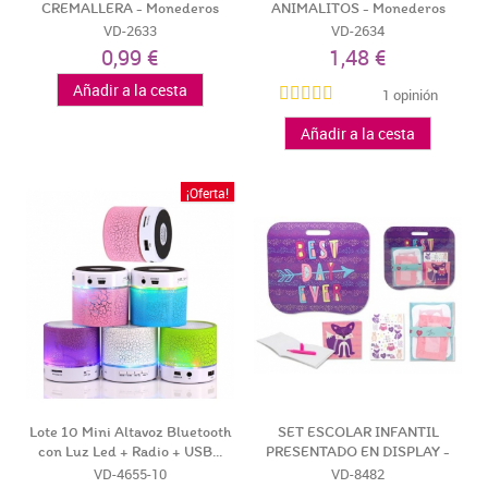
CREMALLERA - Monederos
ANIMALITOS - Monederos
Regalos...
Infantiles...
VD-2633
VD-2634
0,99 €
1,48 €
Añadir a la cesta
1 opinión
Añadir a la cesta
¡Oferta!
Lote 10 Mini Altavoz Bluetooth
SET ESCOLAR INFANTIL
con Luz Led + Radio + USB...
PRESENTADO EN DISPLAY -
Regalos...
VD-4655-10
VD-8482