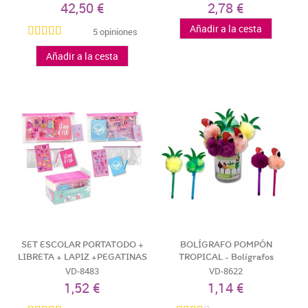
42,50 €
2,78 €
Añadir a la cesta
5 opiniones
Añadir a la cesta
SET ESCOLAR PORTATODO +
BOLÍGRAFO POMPÓN
LIBRETA + LAPIZ +PEGATINAS
TROPICAL - Bolígrafos
-...
Infantiles...
VD-8483
VD-8622
1,52 €
1,14 €