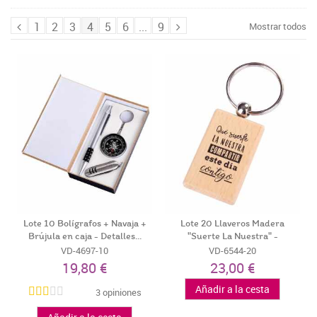
1
2
3
4
5
6
...
9
Mostrar todos
Lote 10 Bolígrafos + Navaja +
Lote 20 Llaveros Madera
Brújula en caja - Detalles...
"Suerte La Nuestra" -
Llaveritos...
VD-4697-10
VD-6544-20
19,80 €
23,00 €
Añadir a la cesta
3 opiniones