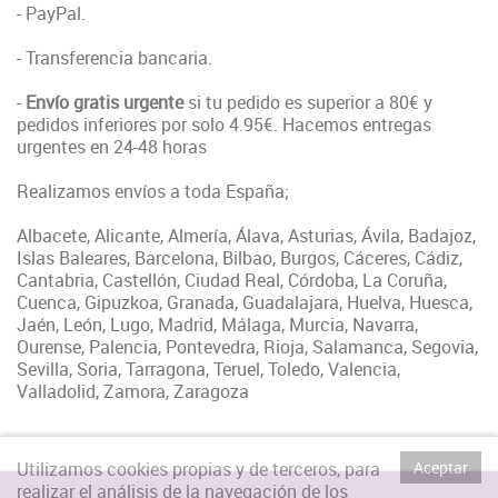
- PayPal.
- Transferencia bancaria.
-
Envío gratis urgente
si tu pedido es superior a 80€ y
pedidos inferiores por solo 4.95€. Hacemos entregas
urgentes en 24-48 horas
Realizamos envíos a toda España;
Albacete, Alicante, Almería, Álava, Asturias, Ávila, Badajoz,
Islas Baleares, Barcelona, Bilbao, Burgos, Cáceres, Cádiz,
Cantabria, Castellón, Ciudad Real, Córdoba, La Coruña,
Cuenca, Gipuzkoa, Granada, Guadalajara, Huelva, Huesca,
Jaén, León, Lugo, Madrid, Málaga, Murcia, Navarra,
Ourense, Palencia, Pontevedra, Rioja, Salamanca, Segovia,
Sevilla, Soria, Tarragona, Teruel, Toledo, Valencia,
Valladolid, Zamora, Zaragoza
Utilizamos cookies propias y de terceros, para
Aceptar
realizar el análisis de la navegación de los