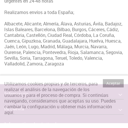
urgentes en 24-48 horas
Realizamos envíos a toda España;
Albacete, Alicante, Almería, Álava, Asturias, Ávila, Badajoz,
Islas Baleares, Barcelona, Bilbao, Burgos, Cáceres, Cádiz,
Cantabria, Castellón, Ciudad Real, Córdoba, La Coruña,
Cuenca, Gipuzkoa, Granada, Guadalajara, Huelva, Huesca,
Jaén, León, Lugo, Madrid, Málaga, Murcia, Navarra,
Ourense, Palencia, Pontevedra, Rioja, Salamanca, Segovia,
Sevilla, Soria, Tarragona, Teruel, Toledo, Valencia,
Valladolid, Zamora, Zaragoza
Utilizamos cookies propias y de terceros, para
Aceptar
realizar el análisis de la navegación de los
Información
usuarios y para el proceso de compra. Si continúas
navegando, consideramos que aceptas su uso. Puedes
cambiar la configuración u obtener más información
Mi cuenta
aquí
.
Información sobre la tienda