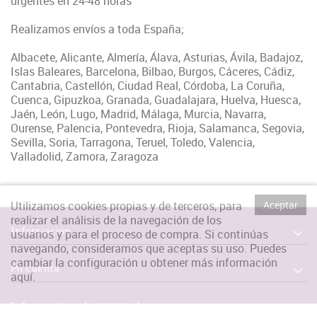
urgentes en 24-48 horas
Realizamos envíos a toda España;
Albacete, Alicante, Almería, Álava, Asturias, Ávila, Badajoz,
Islas Baleares, Barcelona, Bilbao, Burgos, Cáceres, Cádiz,
Cantabria, Castellón, Ciudad Real, Córdoba, La Coruña,
Cuenca, Gipuzkoa, Granada, Guadalajara, Huelva, Huesca,
Jaén, León, Lugo, Madrid, Málaga, Murcia, Navarra,
Ourense, Palencia, Pontevedra, Rioja, Salamanca, Segovia,
Sevilla, Soria, Tarragona, Teruel, Toledo, Valencia,
Valladolid, Zamora, Zaragoza
Utilizamos cookies propias y de terceros, para
Aceptar
realizar el análisis de la navegación de los
Información
usuarios y para el proceso de compra. Si continúas
navegando, consideramos que aceptas su uso. Puedes
cambiar la configuración u obtener más información
Mi cuenta
aquí
.
Información sobre la tienda